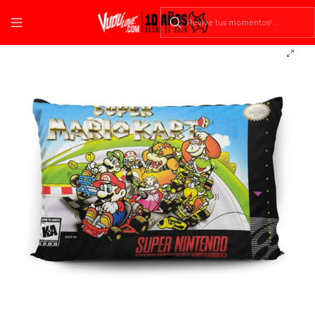
Inicio
Fundas
Videojuegos
Retro
Funda De Almohada Super Mario Kart 70x45cm Vudú Love