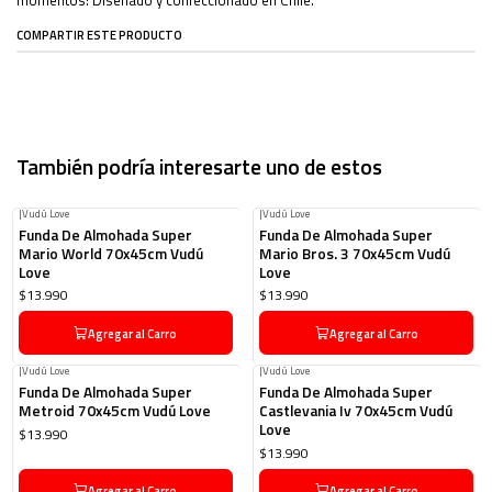
COMPARTIR ESTE PRODUCTO
También podría interesarte uno de estos
|
Vudú Love
|
Vudú Love
Funda De Almohada Super
Funda De Almohada Super
Mario World 70x45cm Vudú
Mario Bros. 3 70x45cm Vudú
Love
Love
$13.990
$13.990
Agregar al Carro
Agregar al Carro
|
Vudú Love
|
Vudú Love
Funda De Almohada Super
Funda De Almohada Super
Metroid 70x45cm Vudú Love
Castlevania Iv 70x45cm Vudú
Love
$13.990
$13.990
Agregar al Carro
Agregar al Carro