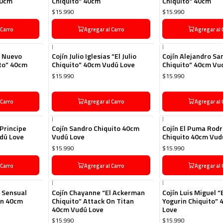
40cm
Chiquito" 40cm
Chiquito" 40cm
$15.990
$15.990
 Carro
Agregar al Carro
Agregar al 
|
|
l Nuevo
Cojín Julio Iglesias “El Julio
Cojín Alejandro Sa
to” 40cm
Chiquito” 40cm Vudú Love
Chiquito” 40cm Vu
$15.990
$15.990
 Carro
Agregar al Carro
Agregar al 
|
|
 Principe
Cojín Sandro Chiquito 40cm
Cojín El Puma Rod
dú Love
Vudú Love
Chiquito 40cm Vud
$15.990
$15.990
 Carro
Agregar al Carro
Agregar al 
|
|
l Sensual
Cojín Chayanne “El Ackerman
Cojín Luis Miguel “
an 40cm
Chiquito” Attack On Titan
Yogurin Chiquito”
40cm Vudú Love
Love
$15.990
$15.990