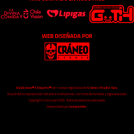
WEB DISEÑADA POR
Vudú love® Chiquito®
son marcas registradas de
Cráneo Studio Spa.
Se prohíbe la reproducción del arte e ilustraciones, nombres de fantasía y logos asociados.
Copyright Vudú Love 2026. Todos los derechos reservados.
Desarrollado por
Jumpseller
.