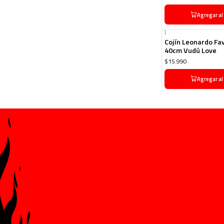
Agregar al
|
Cojín Leonardo Fav
40cm Vudú Love
$15.990
Agregar al