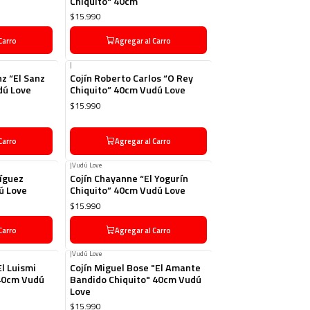
Chiquito" 40cm
$15.990
Carro
Agregar al Carro
|
nz “El Sanz
Cojín Roberto Carlos “O Rey
dú Love
Chiquito” 40cm Vudú Love
$15.990
Carro
Agregar al Carro
|
Vudú Love
ríguez
Cojín Chayanne “El Yogurín
ú Love
Chiquito” 40cm Vudú Love
$15.990
Carro
Agregar al Carro
|
Vudú Love
El Luismi
Cojín Miguel Bose "El Amante
 40cm Vudú
Bandido Chiquito" 40cm Vudú
Love
$15.990