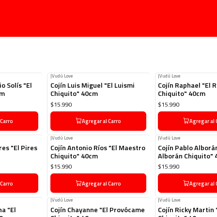
Inicio
Chiquito
Latinos Clásicos
|
Vudú Love
|
Vudú Love
o Solís "El
Cojín Luis Miguel "El Luismi
Cojín Raphael "El 
cm
Chiquito" 40cm
Chiquito" 40cm
$15.990
$15.990
 Carro
Agregar al Carro
Agregar al 
|
Vudú Love
|
Vudú Love
res "El Pires
Cojín Antonio Ríos "El Maestro
Cojín Pablo Alborán
Chiquito" 40cm
Alborán Chiquito"
$15.990
$15.990
 Carro
Agregar al Carro
Agregar al 
|
Vudú Love
|
Vudú Love
na "El
Cojín Chayanne "El Provócame
Cojín Ricky Martin 