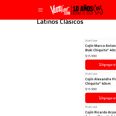
Latinos Clásicos
|
Vudú Love
Cojín Marco Antoni
Buki Chiquito" 40
$15.990
Agregar al
|
Vudú Love
Cojín Alexandre Pi
Chiquito" 40cm
$15.990
Agregar al
|
Vudú Love
Cojín Ricardo Arjo