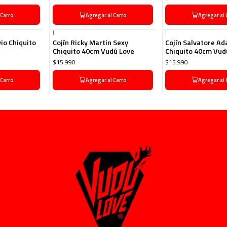
 Carro
Agregar al Carro
Agregar al 
|
|
io Chiquito
Cojín Ricky Martin Sexy
Cojín Salvatore A
Chiquito 40cm Vudú Love
Chiquito 40cm Vud
$15.990
$15.990
 Carro
Agregar al Carro
Agregar al 