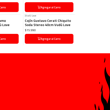
Carro
Agregar al Carro
|
Vudú Love
damo
Cojín Gustavo Cerati Chiquito
ú Love
Soda Stereo 40cm Vudú Love
$15.990
Carro
Agregar al Carro