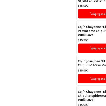
Arjona Chiquito" 
$15.990
Agregar al
|
Cojín Chayanne “E
Provócame Chiqui
Vudú Love
$15.990
Agregar al
|
Cojín José José “El
Chiquito” 40cm Vu
$15.990
Agregar al
|
Cojín Chayanne “E
Chiquito Spiderm
Vudú Love
$15.990