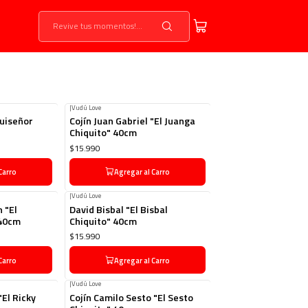
|
Vudú Love
Ruiseñor
Cojín Juan Gabriel "El Juanga
Chiquito" 40cm
$15.990
Carro
Agregar al Carro
|
Vudú Love
 "El
David Bisbal "El Bisbal
 40cm
Chiquito" 40cm
$15.990
Carro
Agregar al Carro
|
Vudú Love
"El Ricky
Cojín Camilo Sesto "El Sesto