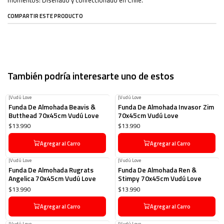
COMPARTIR ESTE PRODUCTO
También podría interesarte uno de estos
|
Vudú Love
|
Vudú Love
Funda De Almohada Beavis &
Funda De Almohada Invasor Zim
Butthead 70x45cm Vudú Love
70x45cm Vudú Love
$13.990
$13.990
Agregar al Carro
Agregar al Carro
|
Vudú Love
|
Vudú Love
Funda De Almohada Rugrats
Funda De Almohada Ren &
Angelica 70x45cm Vudú Love
Stimpy 70x45cm Vudú Love
$13.990
$13.990
Agregar al Carro
Agregar al Carro
|
Vudú Love
|
Vudú Love