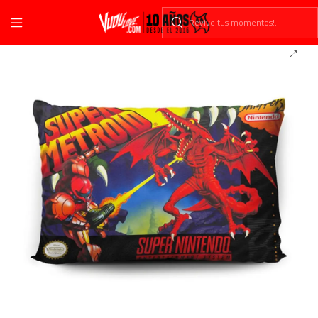
Inicio
Fundas
Videojuegos
Retro
Funda De Almohada Super Metroid 70x45cm Vudú Love