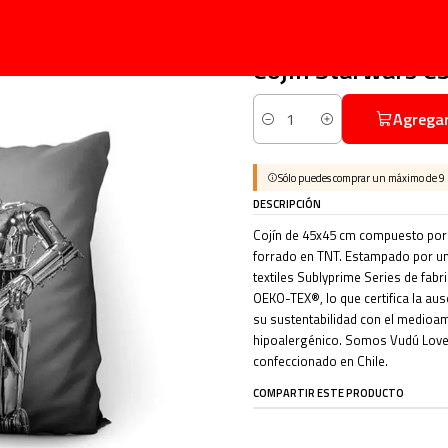
Inicio
Cojines
Cine y Tv
Cojín Starwars C3po 45x45cm Vudú Love
|
Cojín Starwars 
Agregar
Cantidad
Sólo puedes comprar un máximo de 9
DESCRIPCIÓN
Cojín de 45x45 cm compuesto por f
forrado en TNT. Estampado por un 
textiles Sublyprime Series de fabr
OEKO-TEX®, lo que certifica la aus
su sustentabilidad con el medioamb
hipoalergénico. Somos Vudú Love
confeccionado en Chile.
COMPARTIR ESTE PRODUCTO