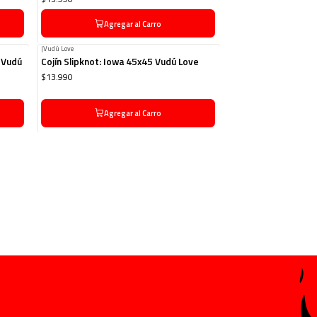
Agregar al Carro
|
Vudú Love
 Vudú
Cojín Slipknot: Iowa 45x45 Vudú Love
$13.990
Agregar al Carro