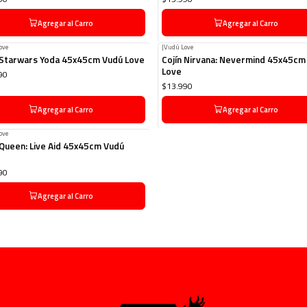
Agregar al Carro
Agregar al Carro
ove
|
Vudú Love
 Starwars Yoda 45x45cm Vudú Love
Cojín Nirvana: Nevermind 45x45cm
Love
90
$13.990
Agregar al Carro
Agregar al Carro
ove
 Queen: Live Aid 45x45cm Vudú
90
Agregar al Carro