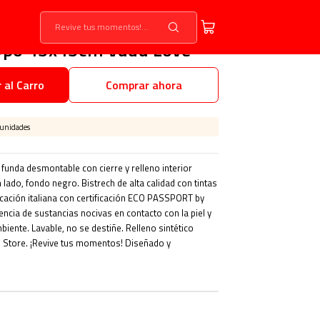
C3po 45x45cm Vudú Love
 al Carro
Comprar ahora
 unidades
unda desmontable con cierre y relleno interior
lado, fondo negro. Bistrech de alta calidad con tintas
icación italiana con certificación ECO PASSPORT by
encia de sustancias nocivas en contacto con la piel y
iente. Lavable, no se destiñe. Relleno sintético
 Store. ¡Revive tus momentos! Diseñado y