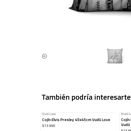
También podría interesarte
|
Vudú Love
|
Vudú L
Cojín Elvis Presley 45x45cm Vudú Love
Cojín
Vudú
$13.990
$13.9