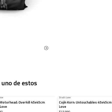
 uno de estos
ove
|
Vudú Love
 Motorhead: Overkill 45x45cm
Cojín Korn: Untouchables 45x45cm
 Love
Love
90
$13.990