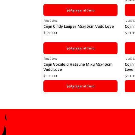
Agregar al Carro
|
Vudú Love
|
Vudú L
Cojín Cindy Lauper 45x45cm Vudú Love
Cojín
$13.990
$13.9
Agregar al Carro
|
Vudú Love
|
Vudú L
Cojín Vocaloid Hatsune Miku 45x45cm
Cojín
Vudú Love
Love
$13.990
$13.9
Agregar al Carro