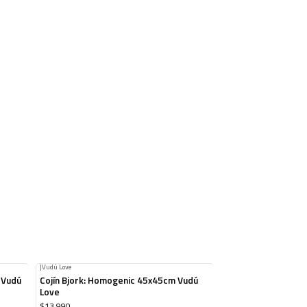
|
Vudú Love
 Vudú
Cojín Bjork: Homogenic 45x45cm Vudú
Love
$13.990