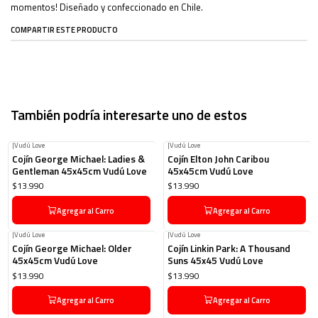
momentos! Diseñado y confeccionado en Chile.
COMPARTIR ESTE PRODUCTO
También podría interesarte uno de estos
|
Vudú Love
|
Vudú Love
Cojín George Michael: Ladies &
Cojín Elton John Caribou
Gentleman 45x45cm Vudú Love
45x45cm Vudú Love
$13.990
$13.990
Agregar al Carro
Agregar al Carro
|
Vudú Love
|
Vudú Love
Cojín George Michael: Older
Cojín Linkin Park: A Thousand
45x45cm Vudú Love
Suns 45x45 Vudú Love
$13.990
$13.990
Agregar al Carro
Agregar al Carro