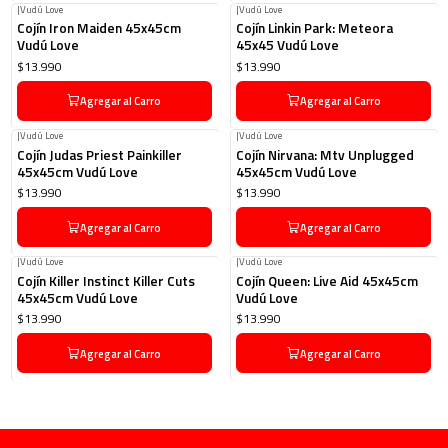
|
Vudú Love
|
Vudú Love
Cojín Iron Maiden 45x45cm
Cojín Linkin Park: Meteora
Vudú Love
45x45 Vudú Love
$13.990
$13.990
Agregar al Carro
Agregar al Carro
|
Vudú Love
|
Vudú Love
Cojín Judas Priest Painkiller
Cojín Nirvana: Mtv Unplugged
45x45cm Vudú Love
45x45cm Vudú Love
$13.990
$13.990
Agregar al Carro
Agregar al Carro
|
Vudú Love
|
Vudú Love
Cojín Killer Instinct Killer Cuts
Cojín Queen: Live Aid 45x45cm
45x45cm Vudú Love
Vudú Love
$13.990
$13.990
Agregar al Carro
Agregar al Carro