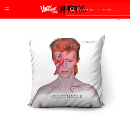
Inicio
Cojines
Música
Pop
Cojín David Bowie: Aladdin Sane 45x45cm Vudú Love