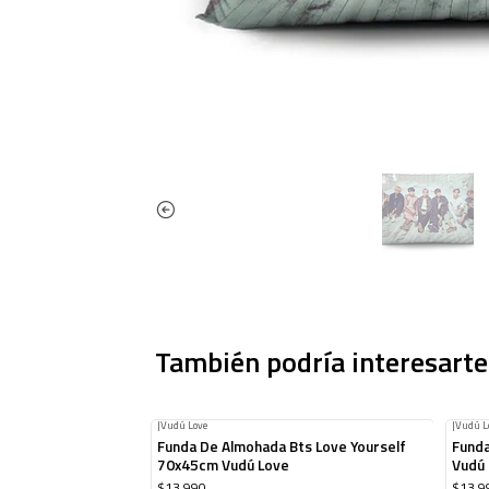
También podría interesarte
|
Vudú Love
|
Vudú L
Funda De Almohada Bts Love Yourself
Fund
70x45cm Vudú Love
Vudú
$13.990
$13.9