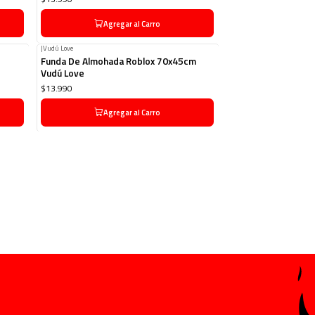
Agregar al Carro
|
Vudú Love
Funda De Almohada Roblox 70x45cm
Vudú Love
$13.990
Agregar al Carro