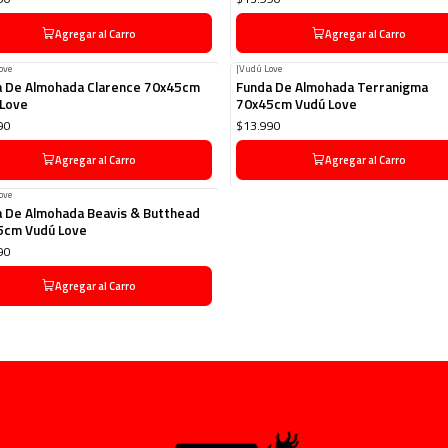
Agregar al Carro
Agregar al Carro
ove
|
Vudú Love
a De Almohada Clarence 70x45cm
Funda De Almohada Terranigma
 Love
70x45cm Vudú Love
90
$13.990
Agregar al Carro
Agregar al Carro
ove
 De Almohada Beavis & Butthead
5cm Vudú Love
90
Agregar al Carro