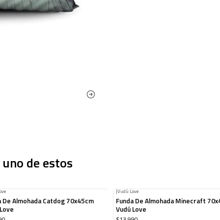
 uno de estos
ove
|
Vudú Love
a De Almohada Catdog 70x45cm
Funda De Almohada Minecraft 70
 Love
Vudú Love
90
$13.990