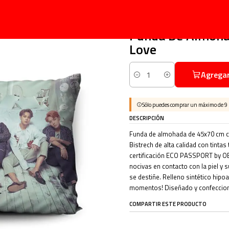
Inicio
Fundas
Música
Kpop
Funda De Almohada Bts 70x45cm Vudú Love
|
Funda De Almoh
Love
Agregar
Cantidad
Sólo puedes comprar un máximo de 9
DESCRIPCIÓN
Funda de almohada de 45x70 cm c
Bistrech de alta calidad con tintas
certificación ECO PASSPORT by OEK
nocivas en contacto con la piel y 
se destiñe. Relleno sintético hip
momentos! Diseñado y confeccion
COMPARTIR ESTE PRODUCTO