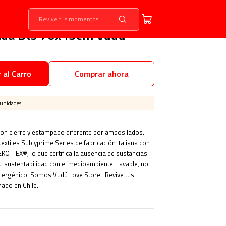
ada Bts 70x45cm Vudú
 al Carro
Comprar ahora
 unidades
on cierre y estampado diferente por ambos lados.
 textiles Sublyprime Series de fabricación italiana con
O-TEX®, lo que certifica la ausencia de sustancias
su sustentabilidad con el medioambiente. Lavable, no
oalergénico. Somos Vudú Love Store. ¡Revive tus
ado en Chile.