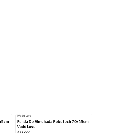
|
Vudú Love
x45cm
Funda De Almohada Robotech 70x45cm
Vudú Love
$13.990