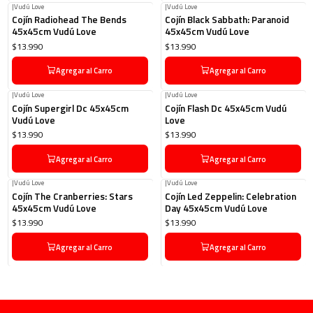
|
Vudú Love
|
Vudú Love
Cojín Radiohead The Bends
Cojín Black Sabbath: Paranoid
45x45cm Vudú Love
45x45cm Vudú Love
$13.990
$13.990
Agregar al Carro
Agregar al Carro
|
Vudú Love
|
Vudú Love
Cojín Supergirl Dc 45x45cm
Cojín Flash Dc 45x45cm Vudú
Vudú Love
Love
$13.990
$13.990
Agregar al Carro
Agregar al Carro
|
Vudú Love
|
Vudú Love
Cojín The Cranberries: Stars
Cojín Led Zeppelin: Celebration
45x45cm Vudú Love
Day 45x45cm Vudú Love
$13.990
$13.990
Agregar al Carro
Agregar al Carro