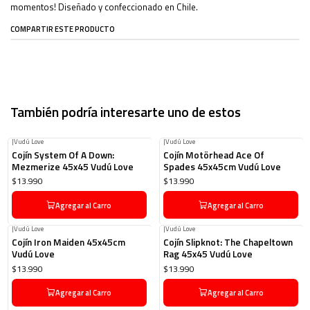
momentos! Diseñado y confeccionado en Chile.
COMPARTIR ESTE PRODUCTO
También podría interesarte uno de estos
|
Vudú Love
|
Vudú Love
Cojín System Of A Down:
Cojín Motörhead Ace Of
Mezmerize 45x45 Vudú Love
Spades 45x45cm Vudú Love
$13.990
$13.990
Agregar al Carro
Agregar al Carro
|
Vudú Love
|
Vudú Love
Cojín Iron Maiden 45x45cm
Cojín Slipknot: The Chapeltown
Vudú Love
Rag 45x45 Vudú Love
$13.990
$13.990
Agregar al Carro
Agregar al Carro