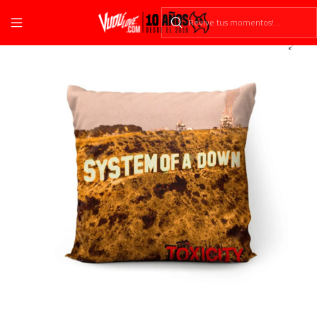
Inicio
Cojines
Música
Metal
Cojín System Of A Down: Toxicity 45x45 Vudú Love