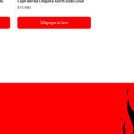
dú
Cojín Akriila Chiquita 40cm Vudú Love
$15.990
Agregar al Carro