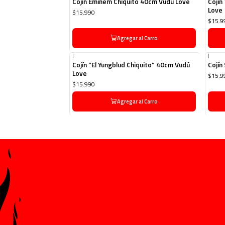
Cojín Eminem Chiquito 40cm Vudú Love
Cojín
Love
$15.990
$15.9
Agregar al Carro
|
|
Cojín “El Yungblud Chiquito” 40cm Vudú
Cojín
Love
$15.9
$15.990
Agregar al Carro