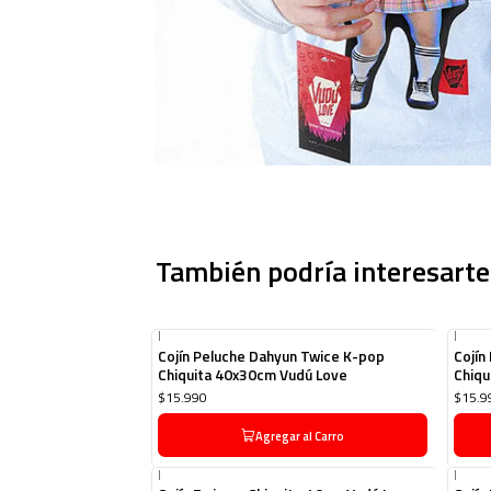
También podría interesarte
|
|
Cojín Peluche Dahyun Twice K-pop
Cojín
Chiquita 40x30cm Vudú Love
Chiqu
$15.990
$15.9
Agregar al Carro
|
|