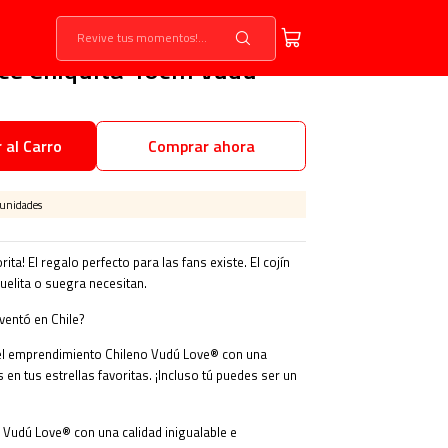
ice Chiquita 40cm Vudú
 al Carro
Comprar ahora
 unidades
ita! El regalo perfecto para las fans existe. El cojín
elita o suegra necesitan.
nventó en Chile?
el emprendimiento Chileno Vudú Love® con una
en tus estrellas favoritas. ¡Incluso tú puedes ser un
e Vudú Love® con una calidad inigualable e