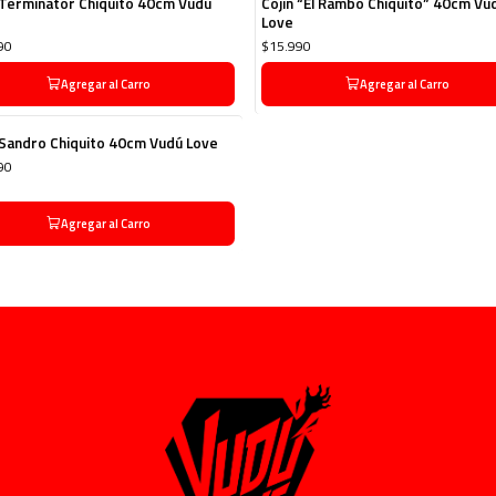
 Terminator Chiquito 40cm Vudú
Cojín “El Rambo Chiquito” 40cm Vu
Love
90
$15.990
Agregar al Carro
Agregar al Carro
 Sandro Chiquito 40cm Vudú Love
90
Agregar al Carro