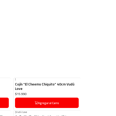
|
Cojín “El Cheems Chiquito” 40cm Vudú
Love
$15.990
Agregar al Carro
|
Vudú Love