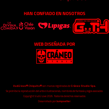
HAN CONFIADO EN NOSOTROS
WEB DISEÑADA POR
Vudú love® Chiquito®
son marcas registradas de
Cráneo Studio Spa.
Se prohíbe la reproducción del arte e ilustraciones, nombres de fantasía y logos asociados.
Copyright Vudú Love 2026. Todos los derechos reservados.
Desarrollado por
Jumpseller
.