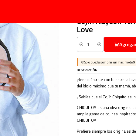
Inicio
Chiquito
Kpop
Cojín Nayeon Twice Chiquita 40cm Vudú Love
|
Cojín Nayeon Tw
Love
Agregar
Cantidad
Sólo puedes comprar un máximo de 9
DESCRIPCIÓN
¡Reencuéntrate con tu estrella favor
del ídolo máximo que tu mamá, abu
¿Sabías que el Cojín Chiquito se i
CHIQUITO® es una idea original d
amplia gama de cojines inspirados 
CHIQUITO®!.
Prefiere siempre los originales d