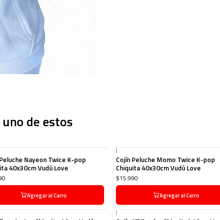
 uno de estos
|
 Peluche Nayeon Twice K-pop
Cojín Peluche Momo Twice K-pop
ita 40x30cm Vudú Love
Chiquita 40x30cm Vudú Love
90
$15.990
Agregar al Carro
Agregar al Carro
|