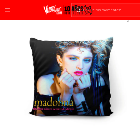
Inicio
Cojines
Música
Pop
Cojín Madonna 45x45cm Vudú Love