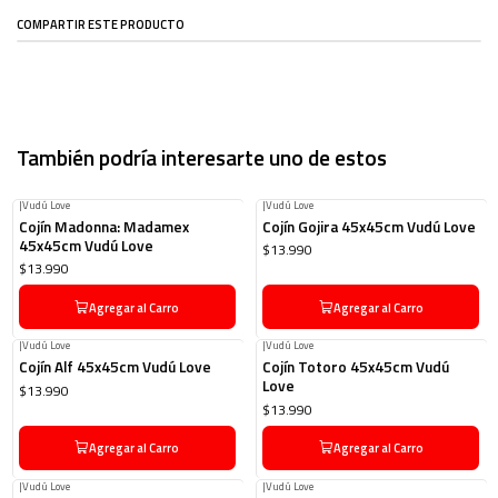
COMPARTIR ESTE PRODUCTO
También podría interesarte uno de estos
|
Vudú Love
|
Vudú Love
Cojín Madonna: Madamex
Cojín Gojira 45x45cm Vudú Love
45x45cm Vudú Love
$13.990
$13.990
Agregar al Carro
Agregar al Carro
|
Vudú Love
|
Vudú Love
Cojín Alf 45x45cm Vudú Love
Cojín Totoro 45x45cm Vudú
Love
$13.990
$13.990
Agregar al Carro
Agregar al Carro
|
Vudú Love
|
Vudú Love