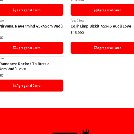
Agregar al Carro
Agregar al Carro
ove
|
Vudú Love
 Nirvana: Nevermind 45x45cm Vudú
Cojín Limp Bizkit 45x45 Vudú Love
$13.990
90
Agregar al Carro
Agregar al Carro
ove
 Ramones: Rocket To Russia
5cm Vudú Love
90
Agregar al Carro