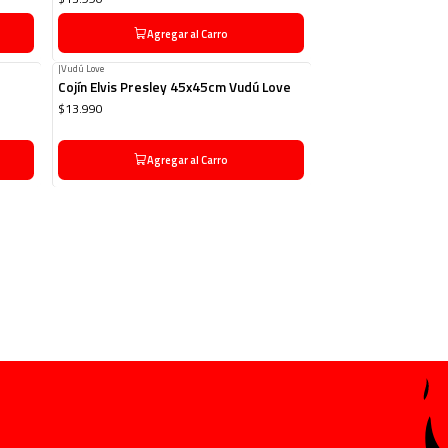
Agregar al Carro
|
Vudú Love
Cojín Elvis Presley 45x45cm Vudú Love
$13.990
Agregar al Carro