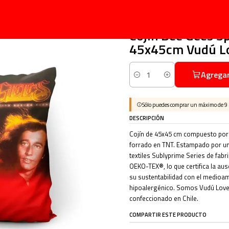
Inicio
Cojines
Música
Pop
Cojín Bee Gees Spirits Having Flown 45x45cm Vudú Love
|
Cojín Bee Gees S
45x45cm Vudú L
Agregar
Cantidad
Sólo puedes comprar un máximo de 9
DESCRIPCIÓN
Cojín de 45x45 cm compuesto por f
forrado en TNT. Estampado por un 
textiles Sublyprime Series de fabr
OEKO-TEX®, lo que certifica la aus
su sustentabilidad con el medioamb
hipoalergénico. Somos Vudú Love
confeccionado en Chile.
COMPARTIR ESTE PRODUCTO