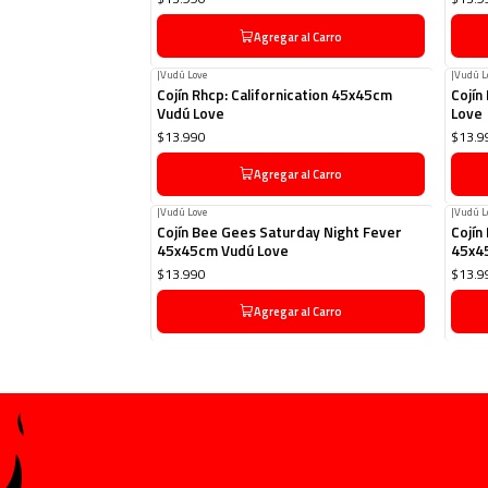
Agregar al Carro
|
Vudú Love
|
Vudú L
Cojín Rhcp: Californication 45x45cm
Cojín
Vudú Love
Love
$13.990
$13.9
Agregar al Carro
|
Vudú Love
|
Vudú L
Cojín Bee Gees Saturday Night Fever
Cojín
45x45cm Vudú Love
45x4
$13.990
$13.9
Agregar al Carro