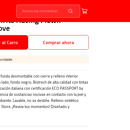
pirits Having Flown
ove
 al Carro
Comprar ahora
 unidades
unda desmontable con cierre y relleno interior
lado, fondo negro. Bistrech de alta calidad con tintas
icación italiana con certificación ECO PASSPORT by
encia de sustancias nocivas en contacto con la piel y
iente. Lavable, no se destiñe. Relleno sintético
 Store. ¡Revive tus momentos! Diseñado y