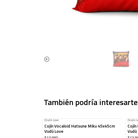
También podría interesarte
|
Vudú Love
|
Vudú L
Cojín Vocaloid Hatsune Miku 45x45cm
Cojín
Vudú Love
Vudú
$13.990
$13.9