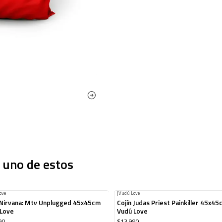
 uno de estos
ove
|
Vudú Love
 Nirvana: Mtv Unplugged 45x45cm
Cojín Judas Priest Painkiller 45x4
 Love
Vudú Love
90
$13.990