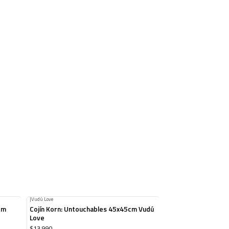
|
Vudú Love
5cm
Cojín Korn: Untouchables 45x45cm Vudú
Love
$13.990